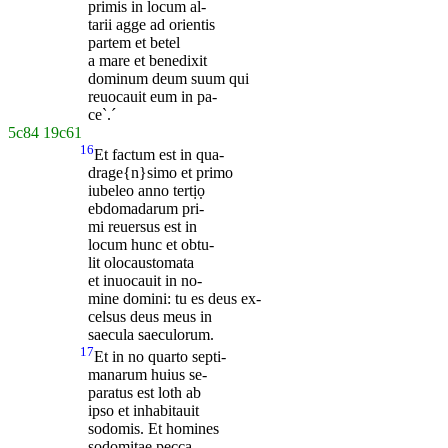
primis in locum al-
tarii agge ad orientis
partem et betel
a mare et benedixit
dominum deum suum qui
reuocauit eum in pa-
ce`.´
5c84
19c61
16
Et factum est in qua-
drage{n}simo et primo
iubeleo anno tertịọ
ebdomadarum pri-
mi reuersus est in
locum hunc et obtu-
lit olocaustomata
et inuocauit in no-
mine domini: tu es deus ex-
celsus deus meus in
saecula saeculorum.
17
Et in no quarto septi-
manarum huius se-
paratus est loth ab
ipso et inhabitauit
sodomis. Et homines
sodomitae pecca-