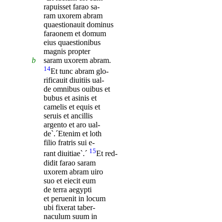
rapuisset farao sa-
ram uxorem abram
quaestionauit dominus
faraonem et domum
eius quaestionibus
magnis propter
b
saram uxorem abram.
14
Et tunc abram glo-
rificauit diuitiis ual-
de omnibus ouibus et
bubus et asinis et
camelis et equis et
seruis et ancillis
argento et aro ual-
de`.´Etenim et loth
filio fratris sui e-
15
rant diuitiae`.´
Et red-
didit farao saram
uxorem abram uiro
suo et eiecit eum
de terra aegypti
et peruenit in locum
ubi fixerat taber-
naculum suum in