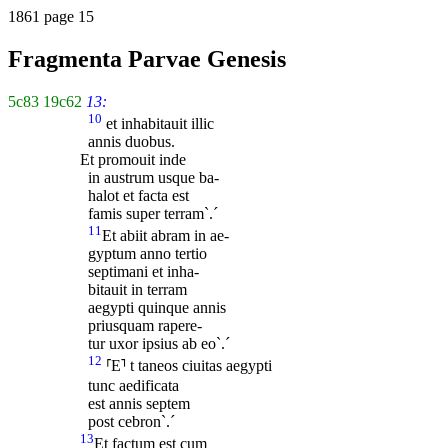
1861 page 15
Fragmenta Parvae Genesis
5c83
19c62
13:
10
et inhabitauit illic
annis duobus.
Et promouit inde
in austrum usque ba-
halot et facta est
famis super terram`.´
11
Et abiit abram in ae-
gyptum anno tertio
septimani et inha-
bitauit in terram
aegypti quinque annis
priusquam rapere-
tur uxor ipsius ab eo`.´
12
⸢E⸣ t taneos ciuitas aegypti
tunc aedificata
est annis septem
post cebron`.´
13
Et factum est cum