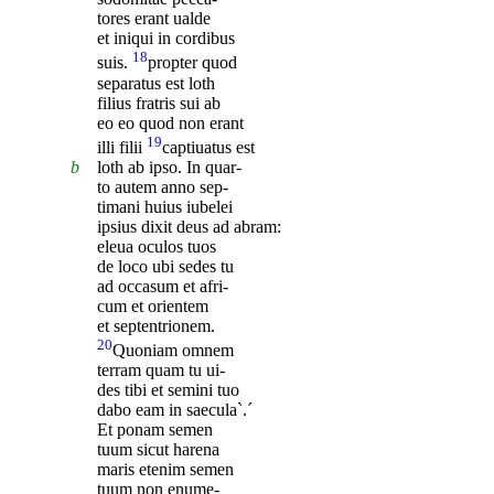
tores erant ualde
et iniqui in cordibus
18
suis.
propter quod
separatus est loth
filius fratris sui ab
eo eo quod non erant
19
illi filii
captiuatus est
b
loth ab ipso. In quar-
to autem anno sep-
timani huius iubelei
ipsius dixit deus ad abram:
eleua oculos tuos
de loco ubi sedes tu
ad occasum et afri-
cum et orientem
et septentrionem.
20
Quoniam omnem
terram quam tu ui-
des tibi et semini tuo
dabo eam in saecula`.´
Et ponam semen
tuum sicut harena
maris etenim semen
tuum non enume-