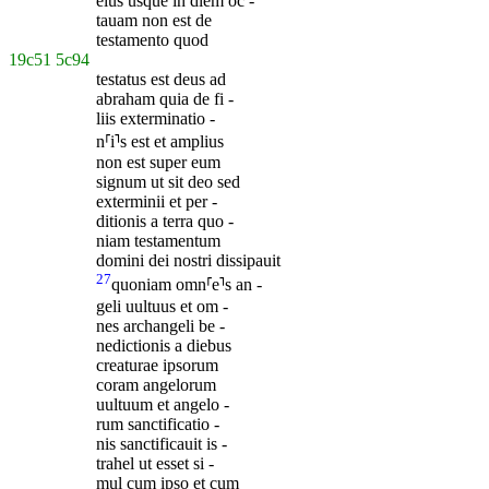
eius usque in diem oc -
tauam non est de
testamento quod
19c51
5c94
testatus est deus ad
abraham quia de fi -
liis exterminatio -
n⸢i⸣s est et amplius
non est super eum
signum ut sit deo sed
exterminii et per -
ditionis a terra quo -
niam testamentum
domini dei nostri dissipauit
27
quoniam omn⸢e⸣s an -
geli uultuus et om -
nes archangeli be -
nedictionis a diebus
creaturae ipsorum
coram angelorum
uultuum et angelo -
rum sanctificatio -
nis sanctificauit is -
trahel ut esset si -
mul cum ipso et cum