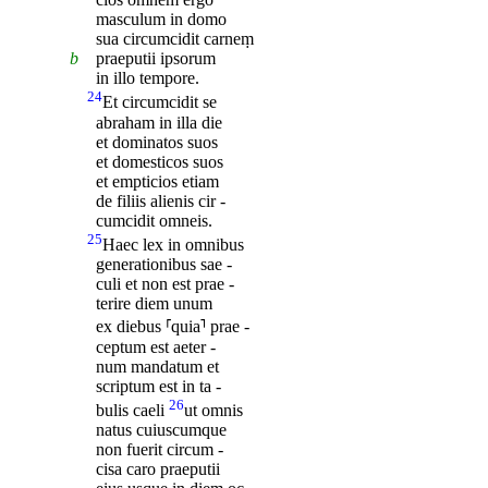
masculum in domo
sua circumcidit carneṃ
b
praeputii ipsorum
in illo tempore.
24
Et circumcidit se
abraham in illa die
et dominatos suos
et domesticos suos
et empticios etiam
de filiis alienis cir -
cumcidit omneis.
25
Haec lex in omnibus
generationibus sae -
culi et non est prae -
terire diem unum
ex diebus ⸢quia⸣ prae -
ceptum est aeter -
num mandatum et
scriptum est in ta -
26
bulis caeli
ut omnis
natus cuiuscumque
non fuerit circum -
cisa caro praeputii