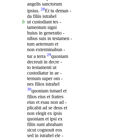
angelis sanctorum
28
ipsius.
Et tu deman -
da filiis istrahel
b
ut custodiant tes -
tamentum signi
huius in generatio -
nibus suis in testamen -
tum aeternum et
non exterminabun -
29
tur a terra
quoniam
decreuit in decre -
to testamenti ut
custodiatur in ae -
ternum super om -
nes filios istrahel
30
quoniam ismael et
filios eius et fratres
eius et esau non ad -
plicabit ad se deus et
non elegit ex ipsis
quoniam et ipsi ex
filiis sunt abraham
sicut cognouit eos
sed in istrahel ele -