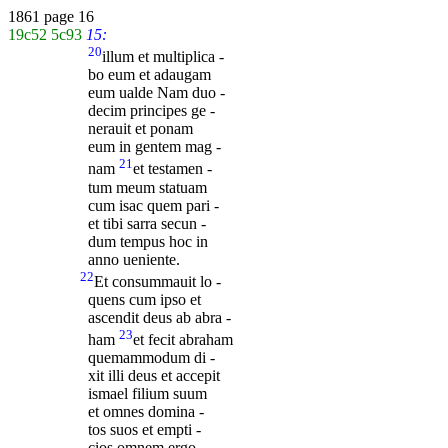
1861 page 16
19c52
5c93
15:
20
illum et multiplica -
bo eum et adaugam
eum ualde Nam duo -
decim principes ge -
nerauit et ponam
eum in gentem mag -
21
nam
et testamen -
tum meum statuam
cum isac quem pari -
et tibi sarra secun -
dum tempus hoc in
anno ueniente.
22
Et consummauit lo -
quens cum ipso et
ascendit deus ab abra -
23
ham
et fecit abraham
quemammodum di -
xit illi deus et accepit
ismael filium suum
et omnes domina -
tos suos et empti -
cios omnem ergo