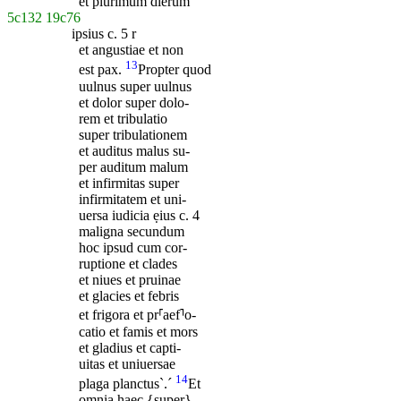
et plurimum dierum
5c132
19c76
ipsius
c. 5
r
et angustiae et non
13
est pax.
Propter quod
uulnus super uulnus
et dolor super dolo-
rem et tribulatio
super tribulationem
et auditus malus su-
per auditum malum
et infirmitas super
infirmitatem et uni-
uersa iudicia ẹius
c. 4
maligna secundum
hoc ipsud cum cor-
ruptione et clades
et niues et pruinae
et glacies et febris
et frigora et pr⸢aef⸣o-
catio et famis et mors
et gladius et capti-
uitas et uniuersae
14
plaga planctus`.´
‎Et
omnia haec {super}-