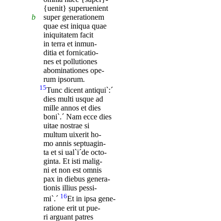
{uenit} ṣuperuenient
b
super generationem
quae est iniqua quae
iniquitatem facit
in terra et inmun-
ditia et fornicatio-
nes et pollutiones
abominationes ope-
rum ipsorum.
15
Tunc dicent antiqui`:´
dies multi usque ad
mille annos et dies
boni`.´ Nam ecce dies
uitae nostrae si
multum uixerit ho-
mo annis septuagin-
ta et si ual`i´de octo-
ginta. Et isti malig-
ni et non est omnis
pax in diebus genera-
tionis illius pessi-
16
mi`.´
‎Et in ipsa gene-
ratione erit ut pue-
ri arguant patres