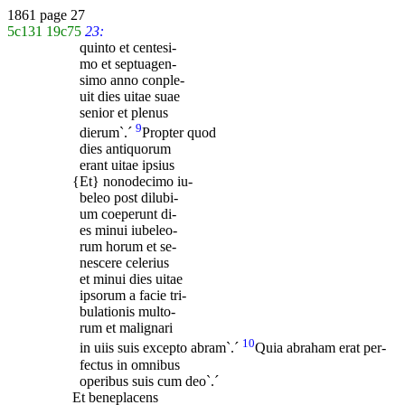
1861 page 27
5c131
19c75
23:
quinto et centesi-
mo et septuagen-
simo anno conple-
uit dies uitae suae
senior et plenus
9
dierum`.´
Propter quod
dies antiquorum
erant uitae ipsius
{Et} nonodecimo iu-
beleo post dilubi-
um coeperunt di-
es minui iubeleo-
rum horum et se-
nescere celerius
et minui dies uitae
ipsorum a facie tri-
bulationis multo-
rum et malignari
10
in uiis suis excepto abram`.´
Quia abraham erat per-
fectus in omnibus
operibus suis cum deo`.´
Et beneplacens