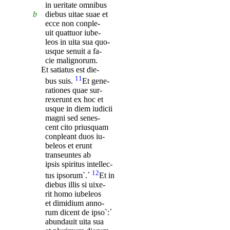
in ueritate omnibus
b
diebus uitae suae et
ecce non conple-
uit quattuor iube-
leos in uita sua quo-
usque senuit a fa-
cie malignorum.
Et satiatus est die-
11
bus suis.
Et gene-
rationes quae sur-
rexerunt ex hoc et
usque in diem iudicii
magni sed senes-
cent cito priusquam
conpleant duos iu-
beleos et erunt
transeuntes ab
ipsis spiritus intellec-
12
tus ipsorum`.´
‎Et in
diebus illis si uixe-
rit homo iubeleos
et dimidium anno-
rum dicent de ipso`:´
abundauit uita sua